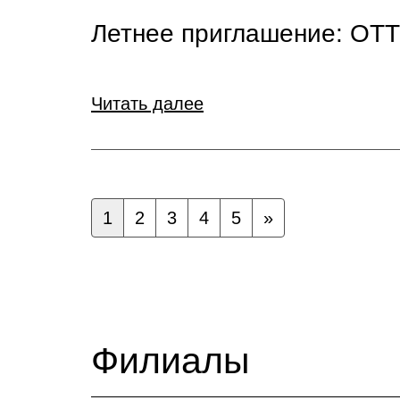
Летнее приглашение: О
Читать далее
1
2
3
4
5
»
Филиалы