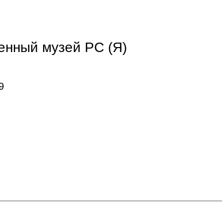
енный музей РС (Я)
9