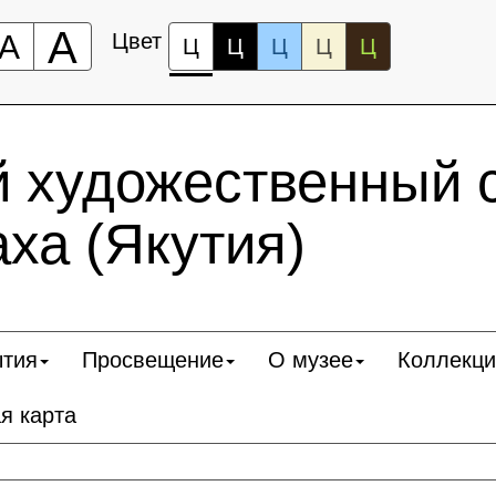
А
А
Цвет
Ц
Ц
Ц
Ц
Ц
 художественный 
ха (Якутия)
ытия
Просвещение
О музее
Коллекци
я карта