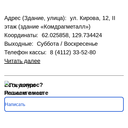
Адрес (Здание, улица): ул. Кирова, 12, II
этаж (здание «Комдрагметалл»)
Координаты: 62.025858, 129.734424
Выходные: Суббота / Воскресенье
Телефон кассы: 8 (4112) 33-52-80
Читать далее
Есть вопрос?
Решаем вместе
Напишите нам
Написать