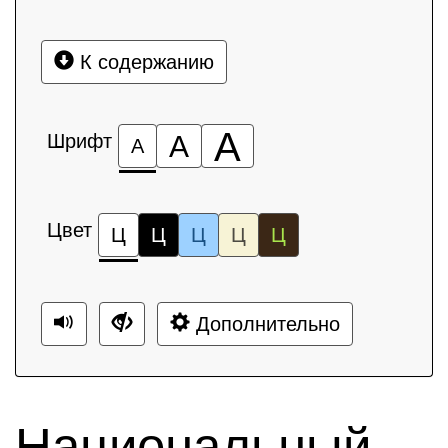
К содержанию
А
Шрифт
А
А
Цвет
Ц
Ц
Ц
Ц
Ц
Дополнительно
Национальный