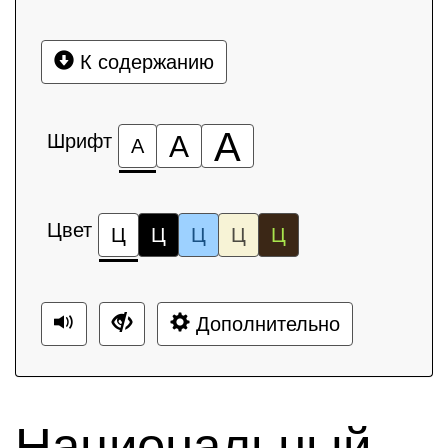
К содержанию
А
Шрифт
А
А
Цвет
Ц
Ц
Ц
Ц
Ц
Дополнительно
Национальный