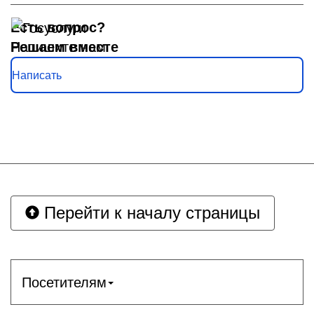
Есть вопрос?
Решаем вместе
Напишите нам
Написать
Перейти к началу страницы
Посетителям