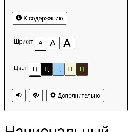
К содержанию
А
Шрифт
А
А
Цвет
Ц
Ц
Ц
Ц
Ц
Дополнительно
Национальный