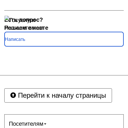
Есть вопрос?
Решаем вместе
Напишите нам
Написать
Перейти к началу страницы
Посетителям