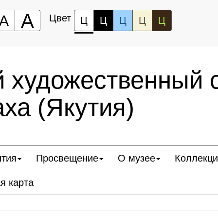
А
А
Цвет
Ц
Ц
Ц
Ц
Ц
 художественный 
ха (Якутия)
ытия
Просвещение
О музее
Коллекци
я карта