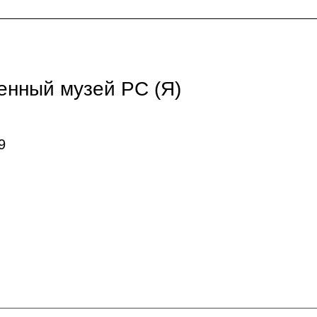
енный музей РС (Я)
9