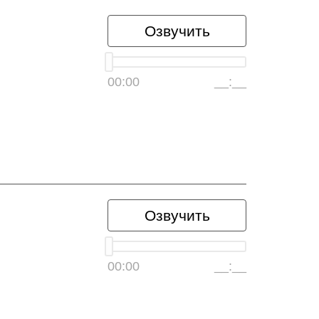
Озвучить
00:00
__:__
Озвучить
00:00
__:__