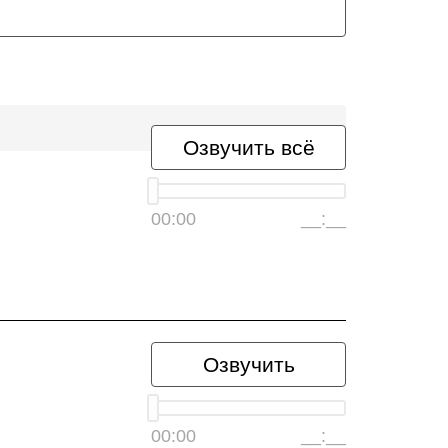
Озвучить всё
00:00
__:__
Озвучить
00:00
__:__