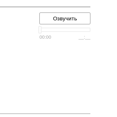
Озвучить
00:00
__:__