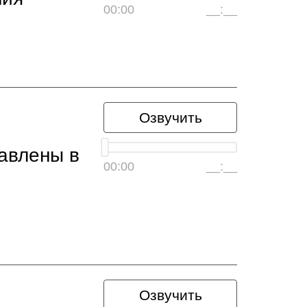
00:00
__:__
Озвучить
авлены в
00:00
__:__
Озвучить