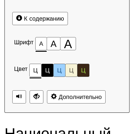
К содержанию
А
Шрифт
А
А
Цвет
Ц
Ц
Ц
Ц
Ц
Дополнительно
Национальный