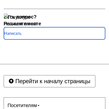
Есть вопрос?
Решаем вместе
Напишите нам
Написать
Перейти к началу страницы
Посетителям