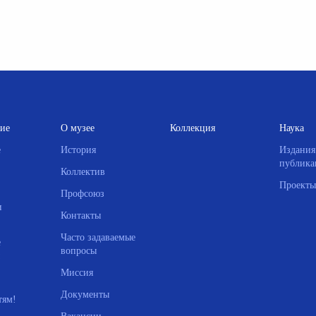
ие
О музее
Коллекция
Наука
е
История
Издания
публика
Коллектив
Проекты
Профсоюз
и
Контакты
Часто задаваемые
е
вопросы
Миссия
Документы
тям!