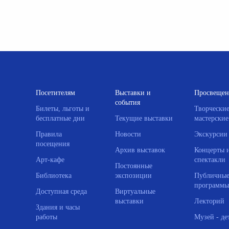
Посетителям
Выставки и
Просвещен
события
Билеты, льготы и
Творчески
бесплатные дни
Текущие выставки
мастерские
Правила
Новости
Экскурсии
посещения
Архив выставок
Концерты 
Арт-кафе
спектакли
Постоянные
Библиотека
экспозиции
Публичны
программы
Доступная среда
Виртуальные
выставки
Лекторий
Здания и часы
работы
Музей - де