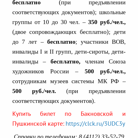
бесплатно
(при предъявлении
соответствующих документов); школьные
группы от 10 до 30 чел. –
350 руб./чел.,
(двое сопровождающих бесплатно); дети
до 7 лет –
бесплатно
; участники ВОВ,
инвалиды I и II групп, дети-сироты, дети-
инвалиды –
бесплатно,
членам Союза
художников России –
500 руб./чел.,
сотрудникам музеев системы МК РФ –
500 руб./чел.
(при предъявлении
соответствующих документов).
Купить билет по Бакновской и
Пушкинской карте:
https://clck.ru/3UDC3y
Справки по телефонам: 8 (4112) 33-52-79,