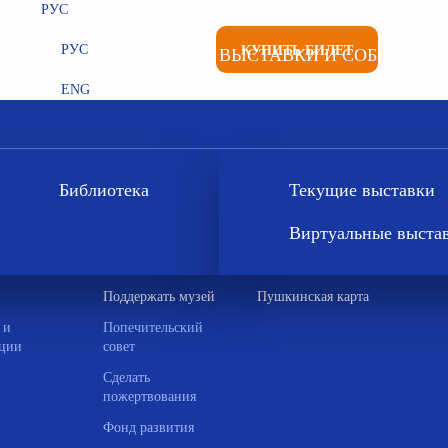
РУС
РУС
КУПИТЬ БИЛЕТ
ВЫСТАВКИ И СОБЫТИЯ
ENG
Библиотека
Текущие выставки
Виртуальные выста
Поддержать музей
Пушкинская карта
 и
Попечительский
ции
совет
Сделать
пожертвования
Фонд развития