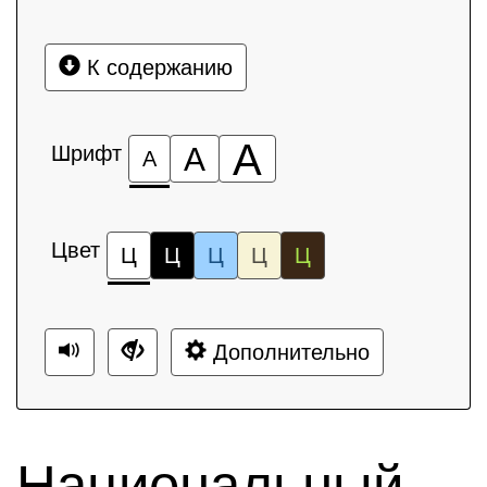
К содержанию
А
Шрифт
А
А
Цвет
Ц
Ц
Ц
Ц
Ц
Дополнительно
Национальный