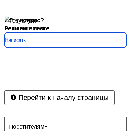
Есть вопрос?
Решаем вместе
Напишите нам
Написать
Перейти к началу страницы
Посетителям