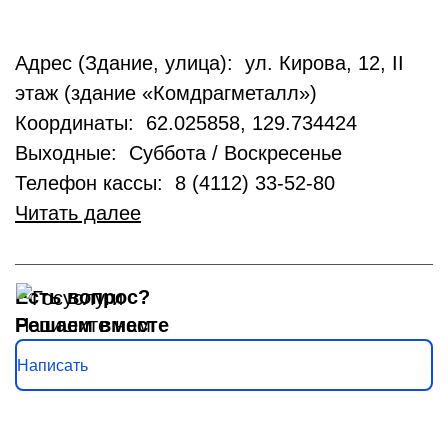
Адрес (Здание, улица): ул. Кирова, 12, II
этаж (здание «Комдрагметалл»)
Координаты: 62.025858, 129.734424
Выходные: Суббота / Воскресенье
Телефон кассы: 8 (4112) 33-52-80
Читать далее
Есть вопрос?
Решаем вместе
Напишите нам
Написать