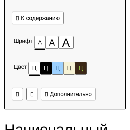
К содержанию
А
Шрифт
А
А
Цвет
Ц
Ц
Ц
Ц
Ц
Дополнительно
Национальный